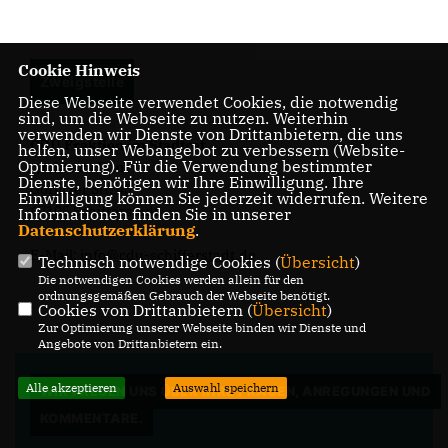
Cookie Hinweis
Zweigstelle
Diese Webseite verwendet Cookies, die notwendig
sind, um die Webseite zu nutzen. Weiterhin
verwenden wir Dienste von Drittanbietern, die uns
CDU Fraktion im Stadtrat
helfen, unser Webangebot zu verbessern (Website-
Optmierung). Für die Verwendung bestimmter
c/o Laura Ehm
Dienste, benötigen wir Ihre Einwilligung. Ihre
Görlitzer Str. 43
Einwilligung können Sie jederzeit widerrufen. Weitere
67105 Schifferstadt
Informationen finden Sie in unserer
Datenschutzerklärung
.
E-Mail:
info@cdu-schifferstadt.de
Technisch notwendige Cookies (
Übersicht
)
Die notwendigen Cookies werden allein für den
ordnungsgemäßen Gebrauch der Webseite benötigt.
Cookies von Drittanbietern (
Übersicht
)
Zur Optimierung unserer Webseite binden wir Dienste und
Angebote von Drittanbietern ein.
Alle akzeptieren
Auswahl speichern
WIR FREUEN UNS ÜBER IHRE FRAGEN, ANREGUNGEN UND
KOMMENTARE.