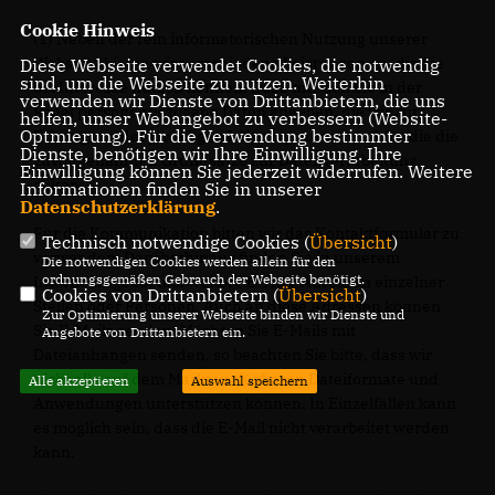
Cookie Hinweis
(1) Neben der rein informatorischen Nutzung unserer
Webseite bieten wir verschiedene Leistungen an, die Sie
Diese Webseite verwendet Cookies, die notwendig
sind, um die Webseite zu nutzen. Weiterhin
bei Interesse nutzen können. Dazu müssen Sie in der
verwenden wir Dienste von Drittanbietern, die uns
Regel personenbezogene Daten angeben, die wir zur
helfen, unser Webangebot zu verbessern (Website-
Optmierung). Für die Verwendung bestimmter
Erbringung der jeweiligen Leistung nutzen und für die die
Dienste, benötigen wir Ihre Einwilligung. Ihre
zuvor genannten Grundsätze zur Datenverarbeitung
Einwilligung können Sie jederzeit widerrufen. Weitere
gelten.
Informationen finden Sie in unserer
Datenschutzerklärung
.
Für die Kommunikation bitten wir das Kontaktformular zu
Technisch notwendige Cookies (
Übersicht
)
verwenden. Darüberhinaus finden Sie in unserem
Die notwendigen Cookies werden allein für den
ordnungsgemäßen Gebrauch der Webseite benötigt.
Internetangebot u.U. weitere E-Mail-Adressen einzelner
Cookies von Drittanbietern (
Übersicht
)
Stellen oder Personen. Auch an diese Adressen können
Zur Optimierung unserer Webseite binden wir Dienste und
Sie E-Mails senden. Möchten Sie E-Mails mit
Angebote von Drittanbietern ein.
Dateianhängen senden, so beachten Sie bitte, dass wir
nicht alle auf dem Markt verfügbaren Dateiformate und
Alle akzeptieren
Auswahl speichern
Anwendungen unterstützen können. In Einzelfällen kann
es möglich sein, dass die E-Mail nicht verarbeitet werden
kann.