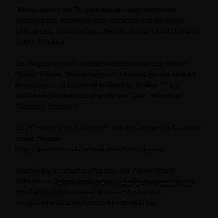
Hierbei setzen wir Plugins des sozialen Netzwerks
Facebook ein. Facebook wird betrieben von Facebook
Ireland Ltd., 4 Grand Canal Square, Grand Canal Harbour,
Dublin 2, Irland.
Die Plugins können Interaktionselemente und Inhalte
(Bilder, Videos, Textbeiträge etc.) darstellen und sind an
einem Logo von Facebook erkennbar. (helles "f" auf
hellblauer Kachel oder Begriffe wie "Like" oder dem
"Daumen-Symbol")
Hier finden Sie eine Liste und das Aussehen von Facebook
Social Plugins:
https://developers.facebook.com/docs/plugins/
Facebook garantiert im Rahmen des Privcy-Shield-
Abkommen (
https://www.privacyshield.gov/participant?
id=a2zt0000000GnywAAC&status=Active
) das
europäische Datenschutzrecht einzuhalten.