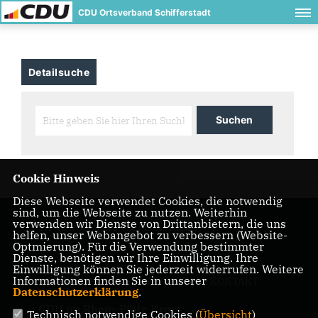
CDU Ortsverband Schifferstadt
Detailsuche
Cookie Hinweis
Diese Webseite verwendet Cookies, die notwendig
sind, um die Webseite zu nutzen. Weiterhin
verwenden wir Dienste von Drittanbietern, die uns
die CDU Schifferstadt für Sie online
helfen, unser Webangebot zu verbessern (Website-
Optmierung). Für die Verwendung bestimmter
Dienste, benötigen wir Ihre Einwilligung. Ihre
Einwilligung können Sie jederzeit widerrufen. Weitere
Informationen finden Sie in unserer
IMPRESSUM
DATENSCHUTZ
KONTAKT
Datenschutzerklärung
.
CDU im Rhein-Pfalz-Kreis
Technisch notwendige Cookies (
Übersicht
)