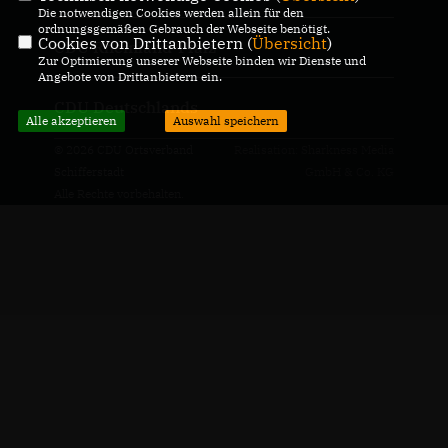
Die notwendigen Cookies werden allein für den
ordnungsgemäßen Gebrauch der Webseite benötigt.
Cookies von Drittanbietern (
Übersicht
)
CDU Rheinland-Pfalz
Zur Optimierung unserer Webseite binden wir Dienste und
Angebote von Drittanbietern ein.
CDU Deutschlands
Alle akzeptieren
Auswahl speichern
© 2026 CDU Ortsverband
Realisation: Sharkness Media
Schifferstadt
GmbH & Co. KG
Alle Rechte vorbehalten.